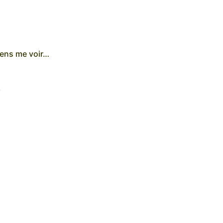
iens me voir…
O